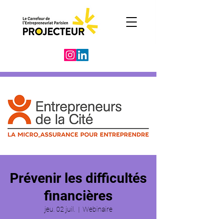
Prévenir les difficultés
financières
jeu. 02 juil.
  |  
Webinaire