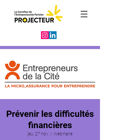
Prévenir les difficultés
financières
jeu. 27 nov.
  |  
Webinaire