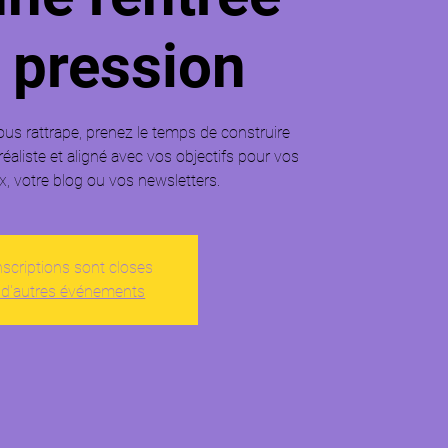
 pression
ous rattrape, prenez le temps de construire
, réaliste et aligné avec vos objectifs pour vos
, votre blog ou vos newsletters.
nscriptions sont closes
 d'autres événements