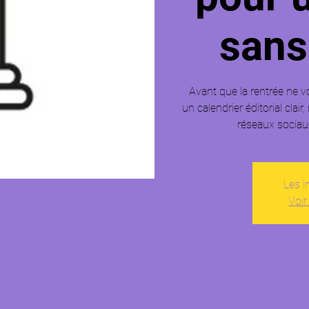
sans
Avant que la rentrée ne v
un calendrier éditorial clair
réseaux sociaux
Les i
Voir