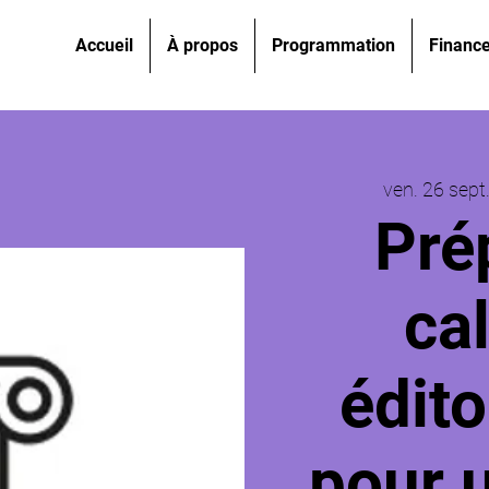
Accueil
À propos
Programmation
Financ
ven. 26 sept
Pré
ca
édito
pour 