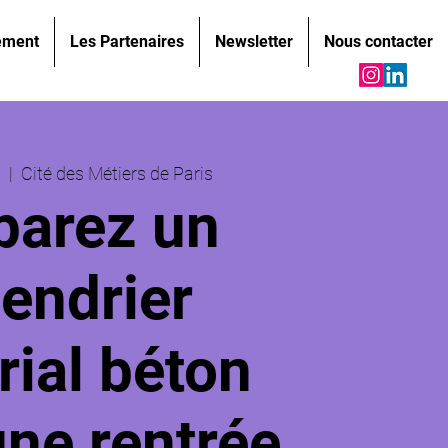
ement
Les Partenaires
Newsletter
Nous contacter
.
  |  
Cité des Métiers de Paris
parez un
lendrier
rial béton
une rentrée