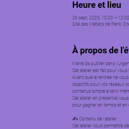
Heure et lieu
26 sept. 2025, 10:00 – 12:0
Cité des Métiers de Paris, Ci
À propos de l
Marre de publier dans l’urge
Cet atelier est fait pour vous 
Avant que la rentrée ne vous r
objectifs pour vos réseaux s
contenus simple à tenir, mêm
Cet atelier en présentiel vou
pour gagner en temps et en e
✍ Contenu de l’atelier :
Cet atelier vous permettra de 