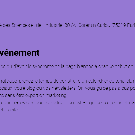
0
té des Sciences et de l'Industrie, 30 Av. Corentin Cariou, 75019 Par
'événement
nce ou d’avoir le syndrome de la page blanche à chaque début de
!
attrape, prenez le temps de construire un calendrier éditorial clair,
ociaux, votre blog ou vos newsletters. On vous guide pas à pas pou
e sans être expert en marketing.
s donnera les clés pour construire une stratégie de contenus efficac
fficacité.
: