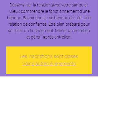
Désacraliser la relation avec votre banquier.
Mieux comprendre le fonctionnement d’une
banque. Savoir choisir sa banque et créer une
relation de confiance. Être bien préparé pour
solliciter un financement. Mener un entretien
et gérer l’après entretien.
Les inscriptions sont closes
Voir d'autres événements
Heure et lieu
16 juil. 2025, 10:00 – 13:00
Cité des Métiers de Paris, Cité des Sciences et
de l'Industrie, 30 Av. Corentin Cariou, 75019
Paris, France