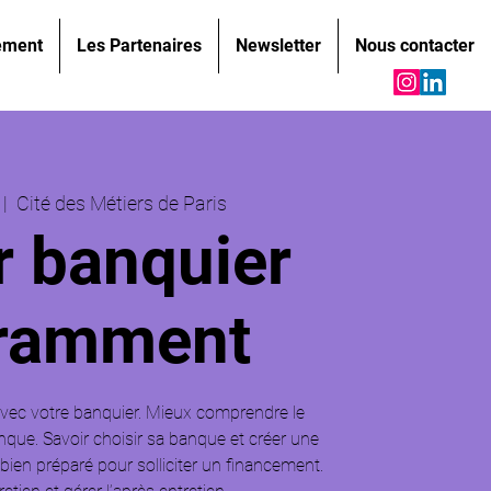
ement
Les Partenaires
Newsletter
Nous contacter
 |  
Cité des Métiers de Paris
r banquier
ramment
n avec votre banquier. Mieux comprendre le
que. Savoir choisir sa banque et créer une
 bien préparé pour solliciter un financement.