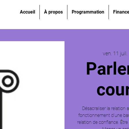
Accueil
À propos
Programmation
Financ
ven. 11 juil.
 
Parle
cou
Désacraliser la relatio
fonctionnement d’une ban
relation de confiance. Être