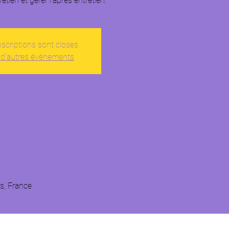
tien et gérer l’après entretien.
nscriptions sont closes
 d'autres événements
is, France