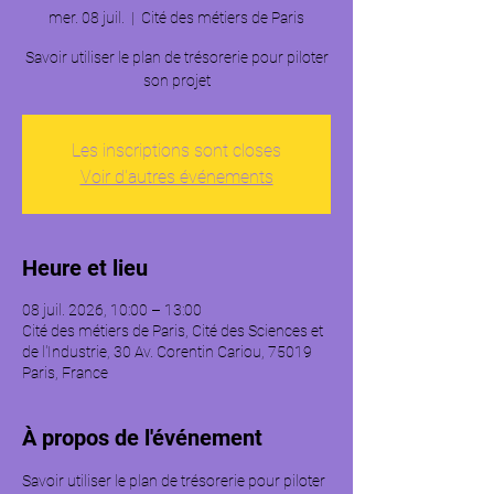
mer. 08 juil.
  |  
Cité des métiers de Paris
Savoir utiliser le plan de trésorerie pour piloter
son projet
Les inscriptions sont closes
Voir d'autres événements
Heure et lieu
08 juil. 2026, 10:00 – 13:00
Cité des métiers de Paris, Cité des Sciences et
de l'Industrie, 30 Av. Corentin Cariou, 75019
Paris, France
À propos de l'événement
Savoir utiliser le plan de trésorerie pour piloter 