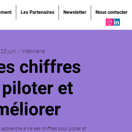
ement
Les Partenaires
Newsletter
Nous contacter
 23 juin
  |  
Webinaire
es chiffres
piloter et
méliorer
: apprendre à lire ses chiffres pour piloter et