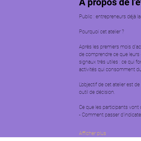
À propos de l
Public : entrepreneurs déjà la
Pourquoi cet atelier ?  
Après les premiers mois d’act
de comprendre ce que leurs ch
signaux très utiles : ce qui fo
activités qui consomment du 
L’objectif de cet atelier est 
outil de décision.  
Ce que les participants vont d
- Comment passer d’indicateu
Afficher plus