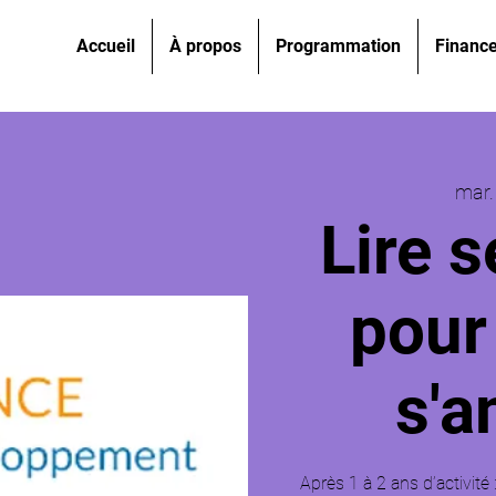
Accueil
À propos
Programmation
Financ
mar.
Lire s
pour 
s'a
Après 1 à 2 ans d’activité 