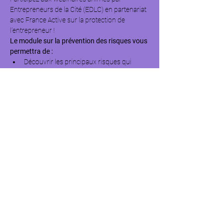
Entrepreneurs de la Cité (EDLC) en partenariat 
avec France Active sur la protection de 
l’entrepreneur !
Le module sur la prévention des risques vous 
permettra de :
Découvrir les principaux risques qui 
peuvent vous arriver en tant que chef 
d’entreprise : risques du local (vol, dégât 
des eaux…), litige avec ses clients, ses 
fournisseurs, problèmes de santé…
Découvrir les différentes solutions 
d’assurance pour couvrir les risques de 
votre entreprise.
OUI ! Même à la création ou en cas de reprise 
d’activité, certaines protections et assurances 
sont nécessaires. La prévention et la gestion 
des risques est à prendre en compte dans 
chaque phase de l’entreprise.
Afficher plus