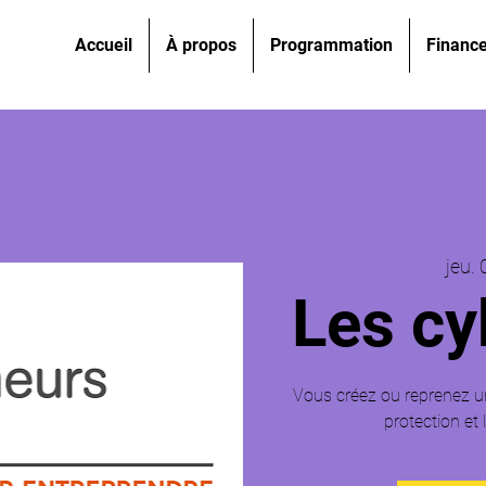
Accueil
À propos
Programmation
Financ
jeu. 
Les cy
Vous créez ou reprenez un
protection et 