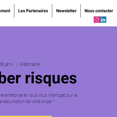
ement
Les Partenaires
Newsletter
Nous contacter
08 janv.
  |  
Webinaire
ber risques
e entreprise et vous vous interrogez sur la
la sécurisation de votre projet ?