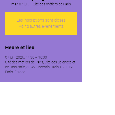
mar. 07 juil.
  |  
Cité des métiers de Paris
Les inscriptions sont closes
Voir d'autres événements
Heure et lieu
07 juil. 2026, 14:30 – 16:30
Cité des métiers de Paris, Cité des Sciences et
de l'Industrie, 30 Av. Corentin Cariou, 75019
Paris, France
À propos de l'événement
1. L’entreprise individuelle et la micro-
entreprise
 2. La société : EURL, SARL, SAS, SASU