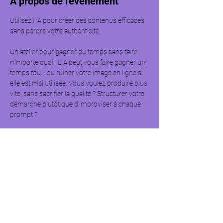
À propos de l'événement
Utilisez l’IA pour créer des contenus efficaces 
sans perdre votre authenticité. 
Un atelier pour gagner du temps sans faire 
n’importe quoi.  L’IA peut vous faire gagner un 
temps fou… ou ruiner votre image en ligne si 
elle est mal utilisée. Vous voulez produire plus 
vite, sans sacrifier la qualité ? Structurer votre 
démarche plutôt que d’improviser à chaque 
prompt ?  
Cet atelier vous aide à intégrer l’IA dans votre 
stratégie de contenu, en gardant le contrôle 
sur votre ton, vos idées et votre image de 
marque. Repartez avec des méthodes 
concrètes, des outils testés et les erreurs à 
éviter pour créer des contenus utiles, visibles 
et engageants.  
Au programme de cet atelier : 