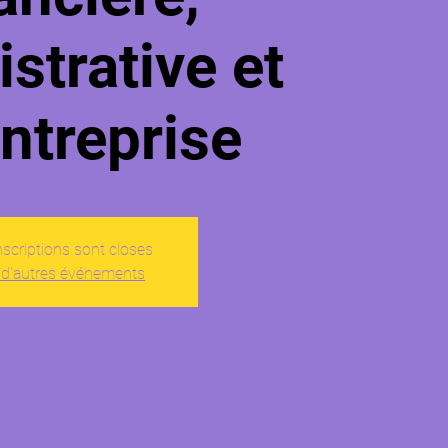
strative et
ntreprise
nscriptions sont closes
 d'autres événements