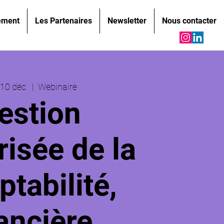
ement
Les Partenaires
Newsletter
Nous contacter
 10 déc.
  |  
Webinaire
estion
isée de la
tabilité,
ancière,