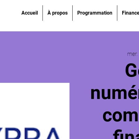
Accueil
À propos
Programmation
Financ
mer.
G
numér
comp
fin