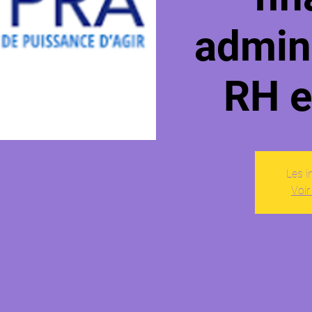
admini
RH e
Les i
Voir