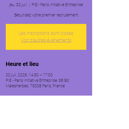
jeu. 02 juil.
  |  
PIE - Paris Initiative Entreprise
Sécurisez votre premier recrutement
Les inscriptions sont closes
Voir d'autres événements
Heure et lieu
02 juil. 2026, 14:30 – 17:00
PIE - Paris Initiative Entreprise, 68 Bd
Malesherbes, 75008 Paris, France
À propos de l'événement
Cet atelier portera sur les fondamentaux du 
recrutement, notamment : 
- Le recrutement de son premier salarié. 