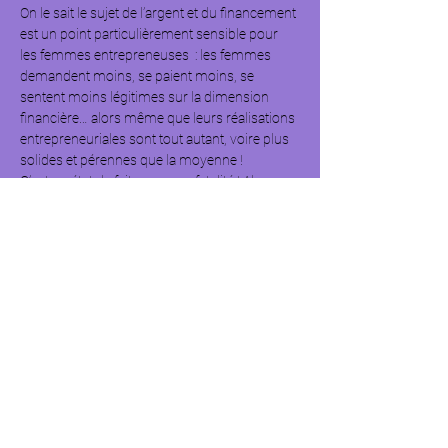
On le sait le sujet de l’argent et du financement 
est un point particulièrement sensible pour 
les femmes entrepreneuses  : les femmes 
demandent moins, se paient moins, se 
sentent moins légitimes sur la dimension 
financière… alors même que leurs réalisations 
entrepreneuriales sont tout autant, voire plus 
solides et pérennes que la moyenne !
C’est un état de fait… pas une fatalité ! Alors, 
pour vous aider à « pousser les murs du 
financement », nous  vous proposons un 
webinaire dédié à ce sujet clé du parcours 
entrepreneurial : 
oser parler d’argent
.
Au programme :
Introduction par Initiative France
Décryptage par Marie Donzel,
experte 
des stéréotypes de genre.
Conseils pratiques de la Caisse 
d’Épargne pour préparer un rendez-vous 
bancaire.