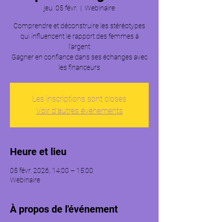
jeu. 05 févr.
  |  
Webinaire
Comprendre et déconstruire les stéréotypes
qui influencent le rapport des femmes à
l’argent
Gagner en confiance dans ses échanges avec
les financeurs
Les inscriptions sont closes
Voir d'autres événements
Heure et lieu
05 févr. 2026, 14:00 – 15:00
Webinaire
À propos de l'événement