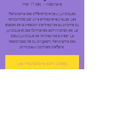
mer. 17 déc.
  |  
Webinaire
Panorama des différents enjeux juridiques
rencontrés par un.e entrepreneur.euse. Les
étapes de la création d’entreprise au prisme du
juridique et des formalités administratives. Le
statut juridique de l’entreprise à créer​. La
responsabilité du dirigeant. Panorama des
principaux contrats d’affaire.
Les inscriptions sont closes
Voir d'autres événements
Heure et lieu
17 déc. 2025, 10:00 – 13:00
Webinaire