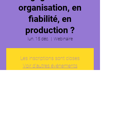
organisation, en
fiabilité, en
production ?
lun. 15 déc.
  |  
Webinaire
Les inscriptions sont closes
Voir d'autres événements
Heure et lieu
15 déc. 2025, 14:15 – 16:15
Webinaire