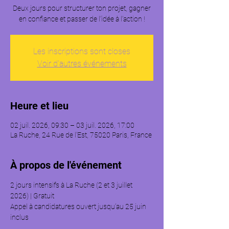
Deux jours pour structurer ton projet, gagner
en confiance et passer de l’idée à l’action !
Les inscriptions sont closes
Voir d'autres événements
Heure et lieu
02 juil. 2026, 09:30 – 03 juil. 2026, 17:00
La Ruche, 24 Rue de l'Est, 75020 Paris, France
À propos de l'événement
2 jours intensifs à La Ruche (2 et 3 juillet 
2026) | Gratuit  
Appel à candidatures ouvert jusqu’au 25 juin 
inclus  