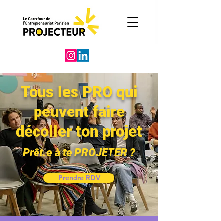
Tous les PRO qui
peuvent faire
décoller ton projet
Prêt.e à te PROJETER ?
Prendre RDV