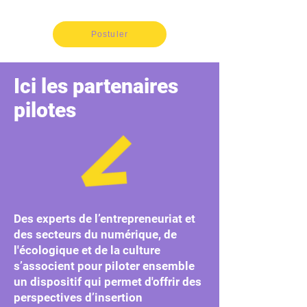
Postuler
Ici les partenaires
pilotes
Des experts de l’entrepreneuriat et
des secteurs du numérique, de
l'écologique et de la culture
s’associent pour piloter ensemble
un dispositif qui permet d'offrir des
perspectives d’insertion