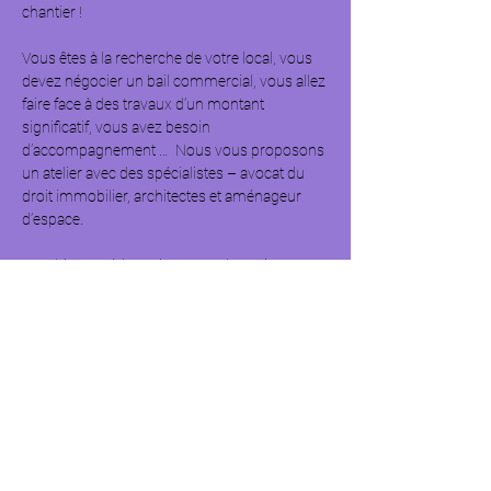
chantier !  
Vous êtes à la recherche de votre local, vous 
devez négocier un bail commercial, vous allez 
faire face à des travaux d’un montant 
significatif, vous avez besoin 
d’accompagnement …  Nous vous proposons 
un atelier avec des spécialistes – avocat du 
droit immobilier, architectes et aménageur 
d’espace.  
Combinant pédagogie autour du projet 
immobilier, du rôle des différents intervenants 
mais aussi partage d’expériences, cet atelier 
ne fera pas de vous des spécialistes de 
l’immobilier …  
Il vous apportera des conseils très utiles et 
pragmatiques avant de vous engager autour 
des thématiques suivantes : définir ses 
besoins en amont, négocier son bail 