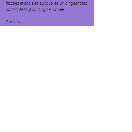
fiscales et sociales auxquelles un dirigeant est 
confronté tout au long de l’année.  
Contenu :  
- Présentation du calendrier des échéances 
fiscales (TVA, IS, acomptes, liasses fiscales…)  
- Les principales obligations sociales (DSN, 
cotisations URSSAF, charges sociales des 
salariés…)  
- Focus sur les spécificités selon le statut 
juridique de l’entreprise (micro-entreprise, 
société, etc.)  
- Outils pour anticiper et organiser sa gestion 
administrative  
Afficher plus
© 2025 Le Projecteur - Tous