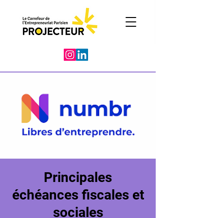
Principales
échéances fiscales et
sociales