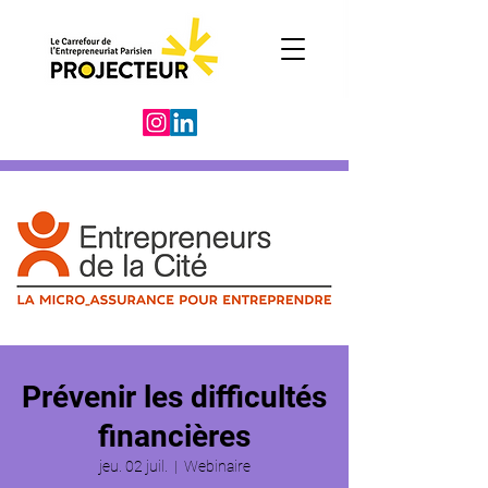
Prévenir les difficultés
financières
jeu. 02 juil.
  |  
Webinaire