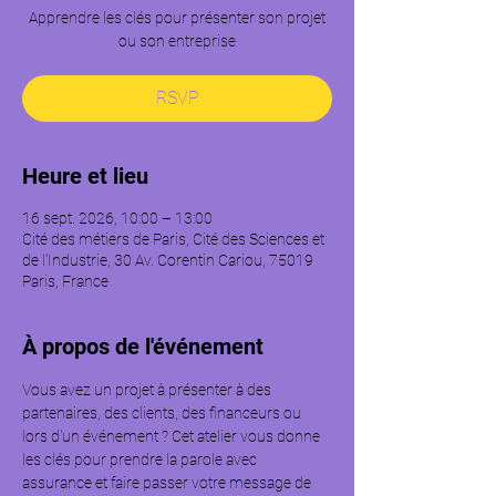
Apprendre les clés pour présenter son projet
ou son entreprise
RSVP
Heure et lieu
16 sept. 2026, 10:00 – 13:00
Cité des métiers de Paris, Cité des Sciences et
de l'Industrie, 30 Av. Corentin Cariou, 75019
Paris, France
À propos de l'événement
Vous avez un projet à présenter à des 
partenaires, des clients, des financeurs ou 
lors d'un événement ? Cet atelier vous donne 
les clés pour prendre la parole avec 
assurance et faire passer votre message de 