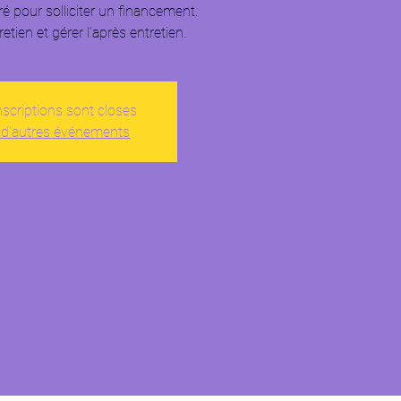
ré pour solliciter un financement.
tien et gérer l’après entretien.
nscriptions sont closes
 d'autres événements