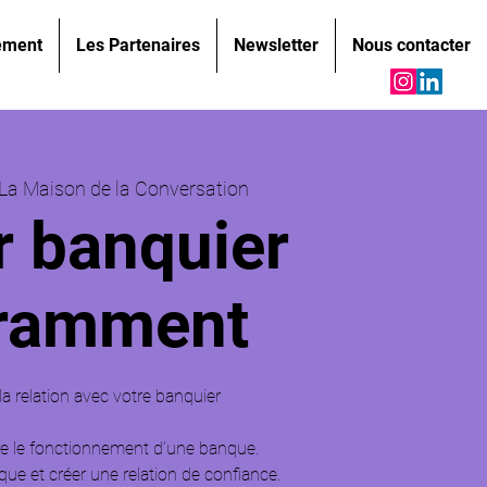
ement
Les Partenaires
Newsletter
Nous contacter
La Maison de la Conversation
r banquier
ramment
la relation avec votre banquier
 le fonctionnement d’une banque.
que et créer une relation de confiance.