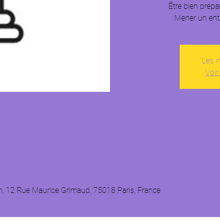
Être bien prépa
Mener un entre
Les i
Voir
n, 12 Rue Maurice Grimaud, 75018 Paris, France