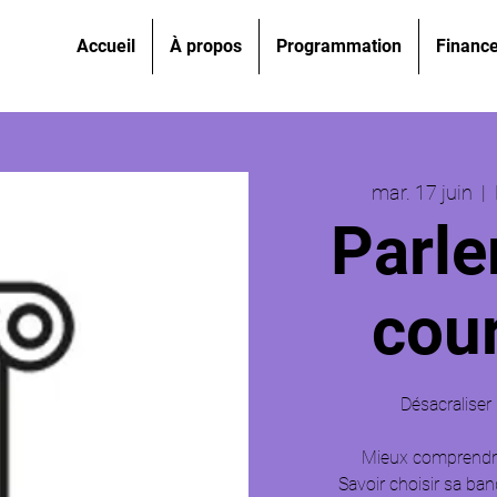
Accueil
À propos
Programmation
Financ
mar. 17 juin
  |  
Parle
cou
Désacraliser 
Mieux comprendre
Savoir choisir sa ban