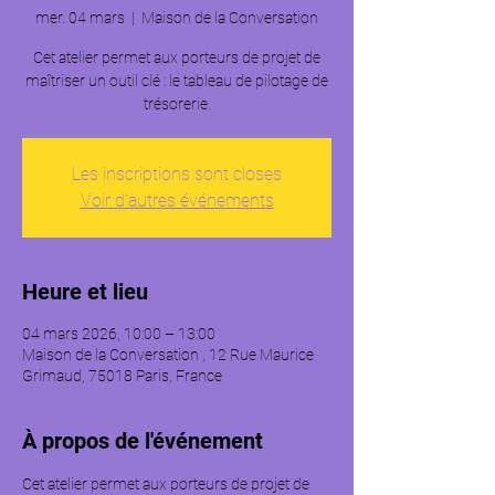
mer. 04 mars
  |  
Maison de la Conversation
Cet atelier permet aux porteurs de projet de
maîtriser un outil clé : le tableau de pilotage de
trésorerie.
Les inscriptions sont closes
Voir d'autres événements
Heure et lieu
04 mars 2026, 10:00 – 13:00
Maison de la Conversation , 12 Rue Maurice
Grimaud, 75018 Paris, France
À propos de l'événement
Cet atelier permet aux porteurs de projet de 