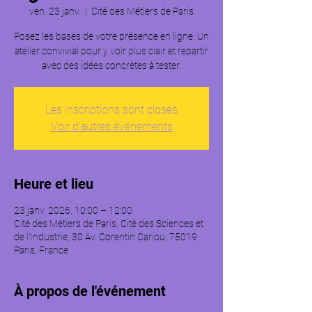
ven. 23 janv.
  |  
Cité des Métiers de Paris
Posez les bases de votre présence en ligne. Un
atelier convivial pour y voir plus clair et repartir
avec des idées concrètes à tester.
Les inscriptions sont closes
Voir d'autres événements
Heure et lieu
23 janv. 2026, 10:00 – 12:00
Cité des Métiers de Paris, Cité des Sciences et
de l'Industrie, 30 Av. Corentin Cariou, 75019
Paris, France
À propos de l'événement