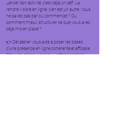
Lancer son activité, c’est déjà un défi. La 
rendre visible en ligne, c’en est un autre. Vous 
ne savez pas par où commencer ? Ou 
comment mieux structurer ce que vous avez 
déjà mis en place ?
👉 Cet atelier vous aide à poser les bases 
d’une présence en ligne cohérente et efficace. 
Site web, réseaux sociaux, référencement, 
emailing : vous découvrirez les outils 
essentiels à activer selon vos objectifs.
Repartez avec des idées concrètes et des 
pistes à explorer, que vous soyez en plein 
lancement ou déjà en activité.
Au programme de cet atelier :
• Définir vos priorités en ligne en fonction de 
votre activité.
• Choisir les bons leviers pour gagner en 
visibilité.