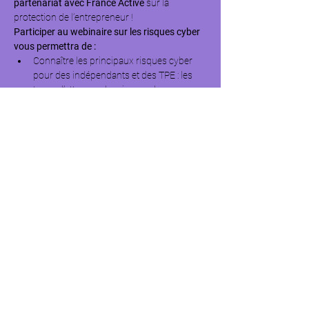
partenariat avec France Active
 sur la 
protection de l’entrepreneur !
Participer au webinaire sur les risques cyber 
vous permettra de :
Connaître les principaux risques cyber 
pour des indépendants et des TPE : les 
types d’attaques, les risques, les causes, 
les conséquences, exemples de sinistres.
Comprendre sur la protection des 
données : définition d’une donnée 
personnelle, les obligations / le RGPD, 
comment passer à l’action.
Découvrir le bonnes pratiques pour se 
protéger : 5 bonnes pratiques, la 
sauvegarde des données, sécurité et 
accès aux systèmes des données, trucs 
et astuces face aux emails frauduleux.
Afficher plus