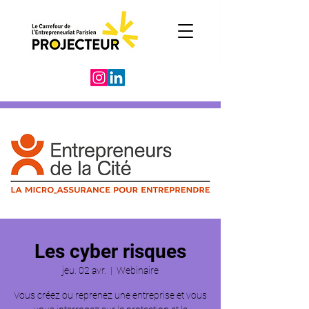
Les cyber risques
jeu. 02 avr.
  |  
Webinaire
Vous créez ou reprenez une entreprise et vous