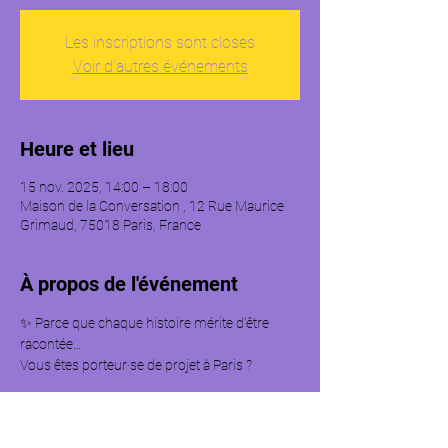
Les inscriptions sont closes
Voir d'autres événements
Heure et lieu
15 nov. 2025, 14:00 – 18:00
Maison de la Conversation , 12 Rue Maurice
Grimaud, 75018 Paris, France
À propos de l'événement
✨ Parce que chaque histoire mérite d’être 
racontée…
Vous êtes porteur·se de projet à Paris ?
Rejoignez-nous pour Légendes Urbaines : une 
après-midi d’inspiration, de partage et de 