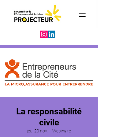
La responsabilité
civile
jeu. 20 nov.
  |  
Webinaire