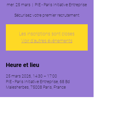
mer. 25 mars
  |  
PIE - Paris Initiative Entreprise
Les inscriptions sont closes
Voir d'autres événements
Heure et lieu
25 mars 2026, 14:30 – 17:00
PIE - Paris Initiative Entreprise, 68 Bd
Malesherbes, 75008 Paris, France
À propos de l'événement
Cet atelier portera sur les fondamentaux du 
recrutement, notamment : 
- Le recrutement de son premier salarié. 