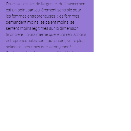
On le sait le sujet de l’argent et du financement 
est un point particulièrement sensible pour 
les femmes entrepreneuses  : les femmes 
demandent moins, se paient moins, se 
sentent moins légitimes sur la dimension 
financière… alors même que leurs réalisations 
entrepreneuriales sont tout autant, voire plus 
solides et pérennes que la moyenne !
C’est un état de fait… pas une fatalité ! Alors, 
pour vous aider à « pousser les murs du 
financement », nous  vous proposons un 
webinaire dédié à ce sujet clé du parcours 
entrepreneurial : 
oser parler d’argent
.
Au programme :
Introduction par Initiative France
Décryptage par Marie Donzel,
experte 
des stéréotypes de genre.
Conseils pratiques de la Caisse 
d’Épargne pour préparer un rendez-vous 
bancaire.