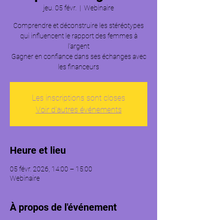
jeu. 05 févr.
  |  
Webinaire
Comprendre et déconstruire les stéréotypes
qui influencent le rapport des femmes à
l’argent
Gagner en confiance dans ses échanges avec
les financeurs
Les inscriptions sont closes
Voir d'autres événements
Heure et lieu
05 févr. 2026, 14:00 – 15:00
Webinaire
À propos de l'événement