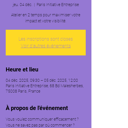
jeu. 04 déc.
  |  
Paris Initiative Entreprise
Atelier en 2 temps pour maximiser votre
impact et votre visibilité.
Les inscriptions sont closes
Voir d'autres événements
Heure et lieu
04 déc. 2025, 09:30 – 05 déc. 2025, 12:00
Paris Initiative Entreprise, 68 Bd Malesherbes,
75008 Paris, France
À propos de l'événement
Vous voulez communiquer efficacement ? 
Vous ne savez pas par où commencer ?   