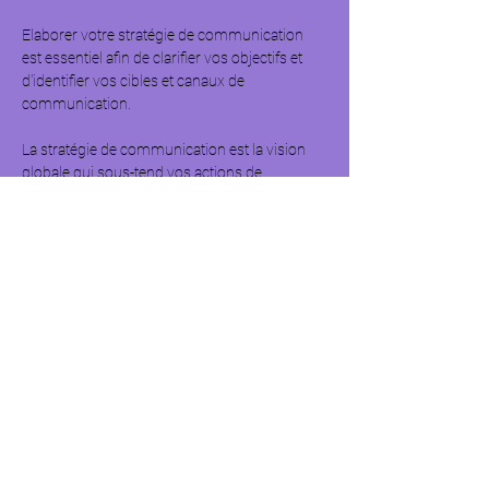
Elaborer votre stratégie de communication 
est essentiel afin de clarifier vos objectifs et 
d'identifier vos cibles et canaux de 
communication.  
La stratégie de communication est la vision 
globale qui sous-tend vos actions de 
communication en direction de vos publics 
cibles, elle articule les objectifs, les cibles, les 
axes, messages et moyens ensemble pour 
former un tout cohérent  
Nous vous proposons un atelier en 2 parties 
pour vous permettre de maximiser votre 
impact et votre visibilité. : 
- Partie 1 : Jeudi 04 décembre de 9h30 à 12h 
- Partie 2 : Vendredi 05 décembre de 9h30 à 
12h 
Afficher plus