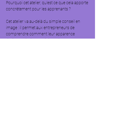
Pourquoi cet atelier, qu’est ce que cela apporte 
concrètement pour les apprenants ? 
Cet atelier va au-delà du simple conseil en 
image : il permet aux entrepreneurs de 
comprendre comment leur apparence 
devient un levier stratégique de 
communication, un outil pour : 
- attirer des clients idéalement alignés, 
renforcer la confiance lors des négociations, 
- crédibiliser leur positionnement, 
- clarifier et incarner leur marque personnelle.  
Objectif général : permettre aux entrepreneurs 
de comprendre, maîtriser et optimiser leur 
image professionnelle afin de renforcer leur 
impact, leur crédibilité et leur communication. 
Afficher plus