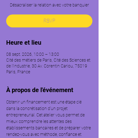
Désacraliser la relation avec votre banquier
RSVP
Heure et lieu
08 sept. 2026, 10:00 – 13:00
Cité des métiers de Paris, Cité des Sciences et
de l'Industrie, 30 Av. Corentin Cariou, 75019
Paris, France
À propos de l'événement
Obtenir un financement est une étape clé 
dans la concrétisation d'un projet 
entrepreneurial. Cet atelier vous permet de 
mieux comprendre les attentes des 
établissements bancaires et de préparer votre 
rendez-vous avec méthode, confiance et 