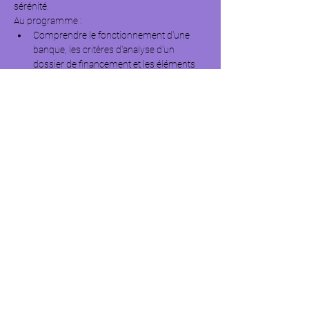
sérénité.
Au programme :
Comprendre le fonctionnement d'une 
banque, les critères d'analyse d'un 
dossier de financement et les éléments 
qui inspirent confiance.
Identifier la banque la plus adaptée à 
votre projet et apprendre à construire 
une relation durable avec votre conseiller.
Préparer efficacement votre demande de 
financement en valorisant les points forts 
de votre projet et en anticipant les 
questions qui pourront vous être posées.
Adopter une communication claire et 
convaincante pour mener votre entretien 
avec assurance.
Afficher plus