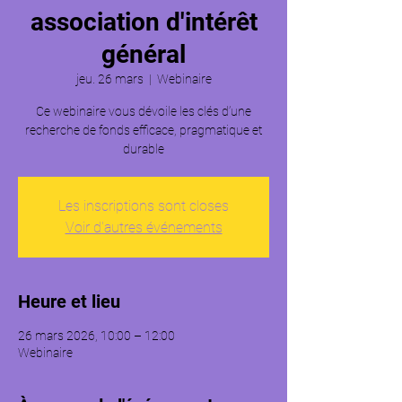
association d'intérêt
général
jeu. 26 mars
  |  
Webinaire
Ce webinaire vous dévoile les clés d’une
recherche de fonds efficace, pragmatique et
durable
Les inscriptions sont closes
Voir d'autres événements
Heure et lieu
26 mars 2026, 10:00 – 12:00
Webinaire