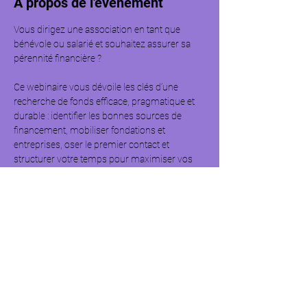
À propos de l'événement
Vous dirigez une association en tant que 
bénévole ou salarié et souhaitez assurer sa 
pérennité financière ?  
Ce webinaire vous dévoile les clés d’une 
recherche de fonds efficace, pragmatique et 
durable : identifier les bonnes sources de 
financement, mobiliser fondations et 
entreprises, oser le premier contact et 
structurer votre temps pour maximiser vos 
chances de réussite.  
Animé par Chloé Eléouet, cofondatrice 
d’Assopreneur·e, experte de l’économie 
sociale et solidaire, ce module s’inscrit dans la 
méthode des 4 piliers pour faire vivre et 
grandir votre projet associatif.  
Au programme :  
- Comprendre les différentes branches de la 